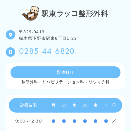
〒329-0413
栃木県下野市駅東6丁目1-22
0285-44-6820
診療科目
整形外科・リハビリテーション科・リウマチ科
診療時間
月
火
水
木
金
土
日
9:00~12:30
●
●
●
●
●
●
／