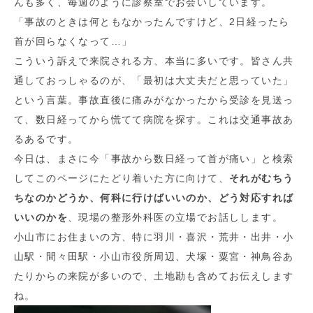
んも多く、毎週のように診察室でお会いしています。
「事故のときは何ともなかったんですけど、2日経ったら
首が回らなくなって…」
こういう訴えで来院される方、本当に多いです。皆さん共
通しておっしゃるのが、「最初は大丈夫だと思っていた」
という言葉。事故直後に痛みがなかったから受診を見送っ
て、数日経ってから慌てて病院を探す。これは交通事故あ
るあるです。
今日は、まさに今「事故から数日経って首が痛い」と検索
してこのページにたどり着いた方に向けて、
それがむちう
ちなのかどうか、何科に行けばいいのか、どう対応すれば
いいのかを
、現場の整形外科医の立場でお話しします。
小山市にお住まいの方、特に羽川・喜沢・荒井・出井・小
山駅・間々田駅・小山市役所周辺、犬塚・粟宮・神鳥谷あ
たりからの来院が多いので、土地勘も含めてお伝えします
ね。