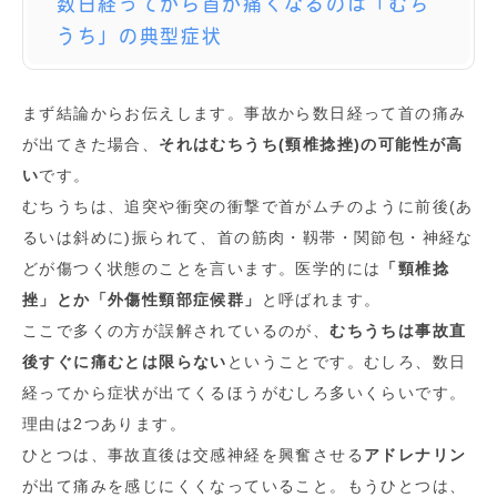
数日経ってから首が痛くなるのは「むち
うち」の典型症状
まず結論からお伝えします。事故から数日経って首の痛み
が出てきた場合、
それはむちうち(頸椎捻挫)の可能性が高
い
です。
むちうちは、追突や衝突の衝撃で首がムチのように前後(あ
るいは斜めに)振られて、首の筋肉・靱帯・関節包・神経な
どが傷つく状態のことを言います。医学的には
「頸椎捻
挫」とか「外傷性頸部症候群」
と呼ばれます。
ここで多くの方が誤解されているのが、
むちうちは事故直
後すぐに痛むとは限らない
ということです。むしろ、数日
経ってから症状が出てくるほうがむしろ多いくらいです。
理由は2つあります。
ひとつは、事故直後は交感神経を興奮させる
アドレナリン
が出て痛みを感じにくくなっていること。もうひとつは、