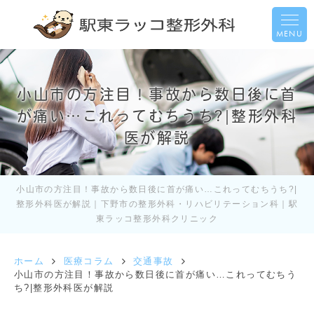
MENU
小山市の方注目！事故から数日後に首
が痛い…これってむちうち?|整形外科
医が解説
小山市の方注目！事故から数日後に首が痛い…これってむちうち?|
整形外科医が解説｜下野市の整形外科・リハビリテーション科｜駅
東ラッコ整形外科クリニック
ホーム
医療コラム
交通事故
小山市の方注目！事故から数日後に首が痛い…これってむちう
ち?|整形外科医が解説