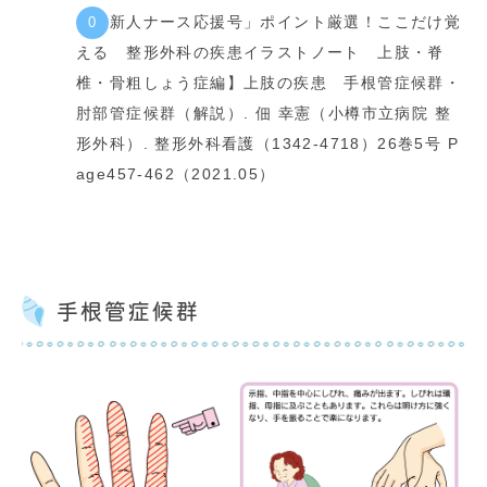
【「新人ナース応援号」ポイント厳選！ここだけ覚
える 整形外科の疾患イラストノート 上肢・脊
椎・骨粗しょう症編】上肢の疾患 手根管症候群・
肘部管症候群（解説）. 佃 幸憲（小樽市立病院 整
形外科）. 整形外科看護（1342-4718）26巻5号 P
age457-462（2021.05）
手根管症候群