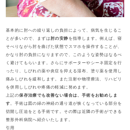
基本的に肘への繰り返しの負担によって、病気を生じるこ
とが多いので、まずは
肘の安静
を指導します。例えば、寝
そべりながら肘を曲げた状態でスマホを操作することが、
かなり肘の負担になりますので、このような姿勢はなるべ
く避けてもらいます。さらにサポーターやシーネ固定を行
ったり、しびれの薬や炎症を抑える湿布、塗り薬を使用し
痛みしびれを緩和します。また注射や物理療法、リハビリ
を併用ししびれや疼痛の軽減に努めます。
上記の
保存治療でも改善ない場合は、手術をお勧めしま
す
。手術は図の緑の神経の通り道が狭くなっている部分を
切開し圧迫をとる手術です。その際は近隣の手術ができる
整形外科病院へ紹介いたします。
引用