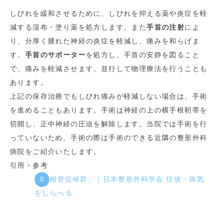
しびれを緩和させるために、しびれを抑える薬や炎症を軽
減する湿布・塗り薬を処方します。また
手首の注射
によ
り、分厚く腫れた神経の炎症を軽減し、痛みを和らげま
す。
手首のサポーター
を処方し、手首の安静を図ること
で、痛みを軽減させます。並行して物理療法を行うことも
あります。
上記の保存治療でもしびれ痛みが軽減しない場合は、手術
を進めることもあります。手術は神経の上の横手根靭帯を
切開し、正中神経の圧迫を解除します。当院では手術を行
っていないため、手術の際は手術のできる近隣の整形外科
病院をご紹介いたします。
引用・参考
「手根管症候群」｜日本整形外科学会 症状・病気
をしらべる