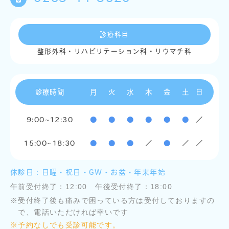
診療科目
整形外科・リハビリテーション科・リウマチ科
診療時間
月
火
水
木
金
土
日
9:00~12:30
●
●
●
●
●
●
／
15:00~18:30
●
●
●
／
●
／
／
休診日：日曜・祝日・GW・お盆・年末年始
午前受付終了：12:00 午後受付終了：18:00
※
受付終了後も痛みで困っている方は受付しておりますの
で、電話いただければ幸いです
※
予約なしでも受診可能です。