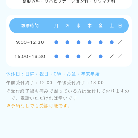
整形外科・リハビリテーション科・リウマチ科
診療時間
月
火
水
木
金
土
日
9:00~12:30
●
●
●
●
●
●
／
15:00~18:30
●
●
●
／
●
／
／
休診日：日曜・祝日・GW・お盆・年末年始
午前受付終了：12:00 午後受付終了：18:00
※
受付終了後も痛みで困っている方は受付しておりますの
で、電話いただければ幸いです
※
予約なしでも受診可能です。